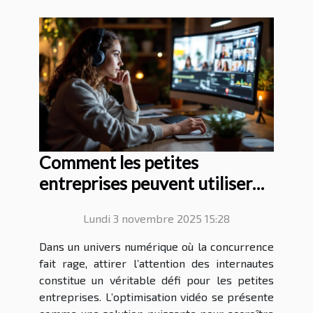
Comment les petites
entreprises peuvent utiliser
les stratégies d'optimisation
Lundi 3 novembre 2025 15:28
vidéo pour augmenter leur
visibilité?
Dans un univers numérique où la concurrence
fait rage, attirer l’attention des internautes
constitue un véritable défi pour les petites
entreprises. L’optimisation vidéo se présente