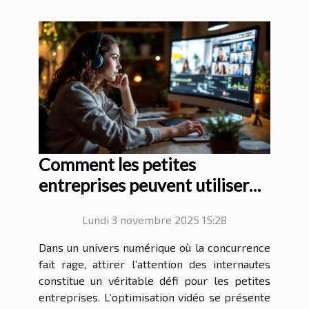
Comment les petites
entreprises peuvent utiliser
les stratégies d'optimisation
Lundi 3 novembre 2025 15:28
vidéo pour augmenter leur
visibilité?
Dans un univers numérique où la concurrence
fait rage, attirer l’attention des internautes
constitue un véritable défi pour les petites
entreprises. L’optimisation vidéo se présente