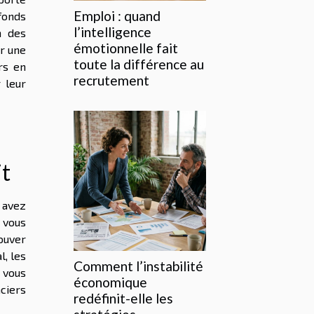
Emploi : quand
 fonds
l’intelligence
n des
émotionnelle fait
er une
toute la différence au
rs en
recrutement
 leur
it
 avez
e vous
rouver
l, les
Comment l’instabilité
e vous
économique
ciers
redéfinit-elle les