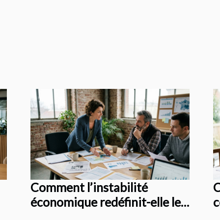
Comment l’instabilité
C
économique redéfinit-elle les
c
stratégies d’assurance des
c