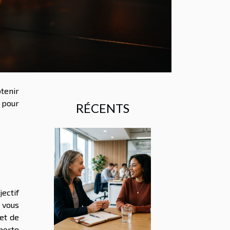
btenir
 pour
RÉCENTS
ectif
 vous
et de
porte