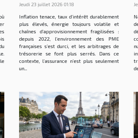
Jeudi 23 juillet 2026 01:18
Je
PME ?
où
Inflation tenace, taux d’intérêt durablement
N
er
plus élevés, énergie toujours volatile et
d
es
chaînes d’approvisionnement fragilisées :
d
is
depuis 2022, l’environnement des PME
c
du
françaises s’est durci, et les arbitrages de
n
e.
trésorerie se font plus serrés. Dans ce
i
le
contexte, l’assurance n’est plus seulement
t
un...
de