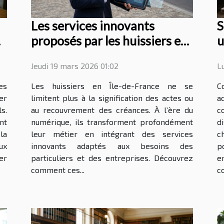
Les services innovants
S
proposés par les huissiers en
u
Île-de-France
a
Jeudi 19 mars 2026 01:02
L
es
Les huissiers en Île-de-France ne se
C
er
limitent plus à la signification des actes ou
a
s.
au recouvrement des créances. À l’ère du
c
nt
numérique, ils transforment profondément
d
la
leur métier en intégrant des services
c
ux
innovants adaptés aux besoins des
p
er
particuliers et des entreprises. Découvrez
e
comment ces...
co