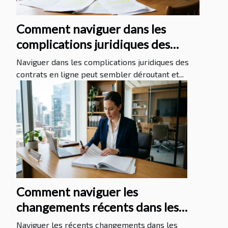
Comment naviguer dans les
complications juridiques des
contrats en ligne ?
Naviguer dans les complications juridiques des
contrats en ligne peut sembler déroutant et...
Comment naviguer les
changements récents dans les
lois sur les contrats de travail ?
Naviguer les récents changements dans les