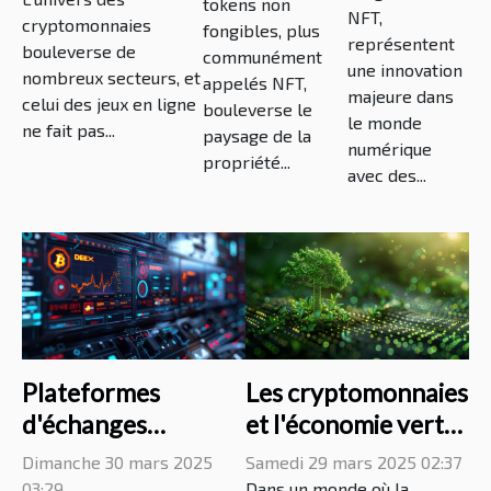
dans le
elles les jeux en
tokens non
quels enjeux
NFT,
cryptomonnaies
secteur
ligne ?
fongibles, plus
pour les
représentent
bouleverse de
communément
financier
une innovation
créateurs
nombreux secteurs, et
appelés NFT,
quels
majeure dans
celui des jeux en ligne
bouleverse le
le monde
avantages
ne fait pas...
paysage de la
numérique
propriété...
avec des...
Plateformes
Les cryptomonnaies
d'échanges
et l'économie verte
décentralisés (DEX)
trouver des actifs
Dimanche 30 mars 2025
Samedi 29 mars 2025 02:37
avantages et
numériques éco-
03:29
Dans un monde où la