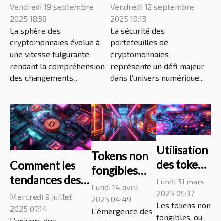
modifications
sécuriser vos
cette méthode est de garantir l’équilibre des
Vendredi 19 septembre
Vendredi 12 septembre
comptes. En...
réglementaires des
portefeuilles de
2025 18:38
2025 10:13
transactions en
La sphère des
cryptos
La sécurité des
cryptomonnaies évolue à
portefeuilles de
cryptomonnaie ?
une vitesse fulgurante,
cryptomonnaies
rendant la compréhension
représente un défi majeur
des changements...
dans l’univers numérique...
Utilisation
Tokens non
des tokens
Comment les
fongibles
non
tendances des
Lundi 31 mars
(NFT) et
Lundi 14 avril
fongibles
cryptomonnaies
2025 09:37
Mercredi 9 juillet
propriété
2025 04:49
(NFT)
Les tokens non
influencent-
2025 07:14
intellectuelle
L'émergence des
fongibles, ou
L’univers des