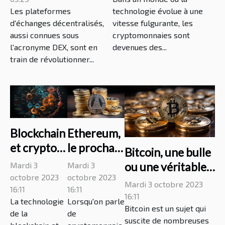
précautions à
Les plateformes
responsables
technologie évolue à une
d'échanges décentralisés,
vitesse fulgurante, les
prendre pour les
aussi connues sous
cryptomonnaies sont
utilisateurs
l'acronyme DEX, sont en
devenues des...
train de révolutionner...
Blockchain
Ethereum,
et crypto-
le prochain
Bitcoin, une bulle
monnaies,
Bitcoin?
ou une véritable
Mardi 3
Mardi 3
quels
octobre 2023
octobre 2023
opportunité
Mardi 3 octobre 2023
enjeux
16:11
16:11
d'investissement?
16:11
La technologie
Lorsqu'on parle
pour
Bitcoin est un sujet qui
de la
de
demain?
suscite de nombreuses