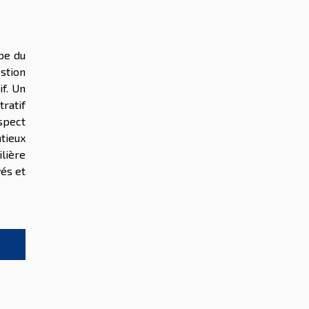
ape du
estion
if. Un
ratif
espect
ntieux
lière
yés et