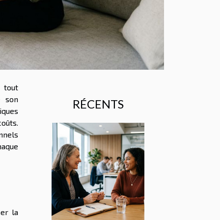
 tout
e son
RÉCENTS
iques
oûts.
nnels
haque
er la