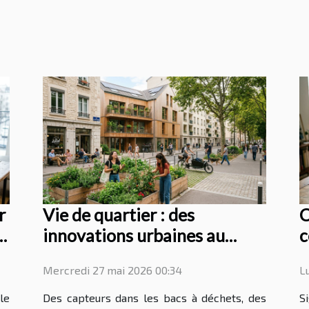
r
Vie de quartier : des
C
n
innovations urbaines au
c
cœur de la valorisation
c
Mercredi 27 mai 2026 00:34
L
immobilière
s
le
Des capteurs dans les bacs à déchets, des
S