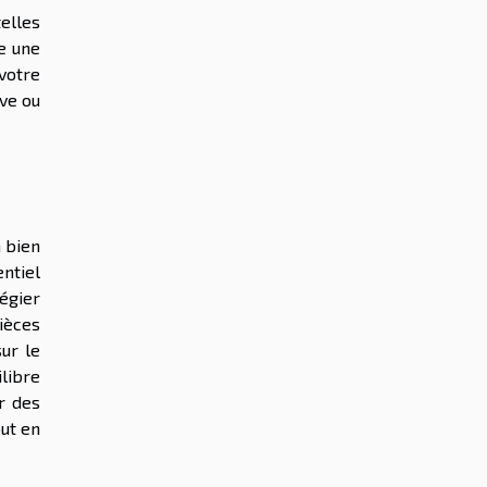
telles
re une
votre
ive ou
n bien
entiel
légier
pièces
sur le
ilibre
r des
ut en