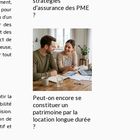
stratégies
ment,
d’assurance des PME
e pour
?
n d’un
r des
t des
act de
euse,
r tout
tir la
Peut-on encore se
ilité
constituer un
ision.
patrimoine par la
on de
location longue durée
?
tif et