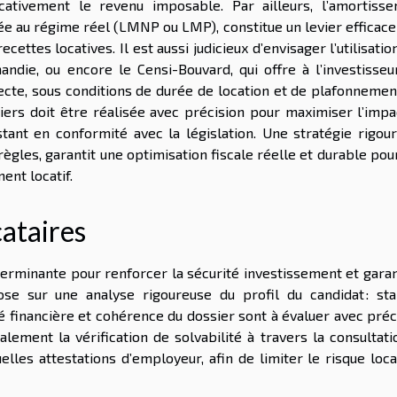
icativement le revenu imposable. Par ailleurs, l’amortisse
ée au régime réel (LMNP ou LMP), constitue un levier efficac
ettes locatives. Il est aussi judicieux d’envisager l’utilisatio
mandie, ou encore le Censi-Bouvard, qui offre à l’investisseu
cte, sous conditions de durée de location et de plafonnemen
ciers doit être réalisée avec précision pour maximiser l’imp
stant en conformité avec la législation. Une stratégie rigour
gles, garantit une optimisation fiscale réelle et durable pou
ent locatif.
cataires
terminante pour renforcer la sécurité investissement et garan
ose sur une analyse rigoureuse du profil du candidat : stab
é financière et cohérence du dossier sont à évaluer avec préc
lement la vérification de solvabilité à travers la consultati
uelles attestations d’employeur, afin de limiter le risque loca