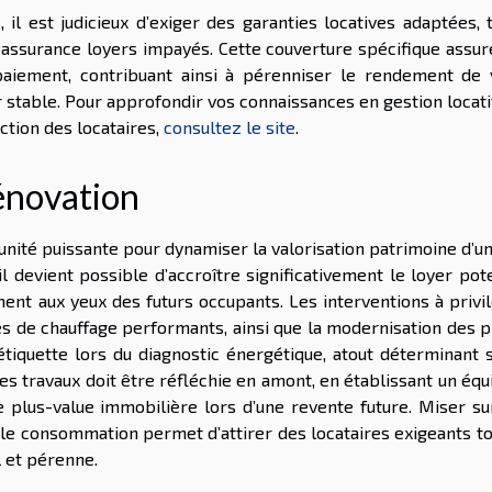
 il est judicieux d’exiger des garanties locatives adaptées, 
e assurance loyers impayés. Cette couverture spécifique assu
aiement, contribuant ainsi à pérenniser le rendement de 
r stable. Pour approfondir vos connaissances en gestion locat
ction des locataires,
consultez le site
.
rénovation
nité puissante pour dynamiser la valorisation patrimoine d’u
il devient possible d’accroître significativement le loyer pot
ent aux yeux des futurs occupants. Les interventions à privi
mes de chauffage performants, ainsi que la modernisation des 
étiquette lors du diagnostic énergétique, atout déterminant 
es travaux doit être réfléchie en amont, en établissant un équ
 plus-value immobilière lors d’une revente future. Miser su
le consommation permet d’attirer des locataires exigeants to
 et pérenne.