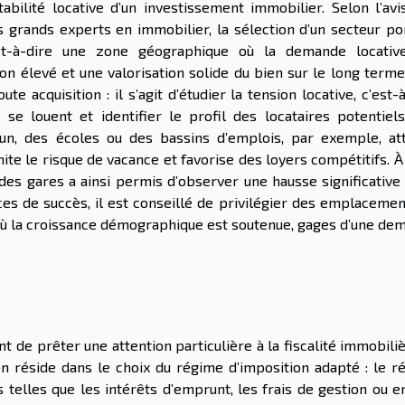
tabilité locative d’un investissement immobilier. Selon l’avi
s grands experts en immobilier, la sélection d’un secteur por
st-à-dire une zone géographique où la demande locativ
ion élevé et une valorisation solide du bien sur le long term
 acquisition : il s’agit d’étudier la tension locative, c’est-
se louent et identifier le profil des locataires potentiels
n, des écoles ou des bassins d’emplois, par exemple, att
mite le risque de vacance et favorise des loyers compétitifs. À 
 des gares a ainsi permis d’observer une hausse significative
ces de succès, il est conseillé de privilégier des emplaceme
 où la croissance démographique est soutenue, gages d’une de
nt de prêter une attention particulière à la fiscalité immobili
ion réside dans le choix du régime d’imposition adapté : le r
 telles que les intérêts d’emprunt, les frais de gestion ou e